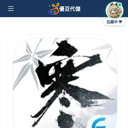
優豆代儲
在線中 💬