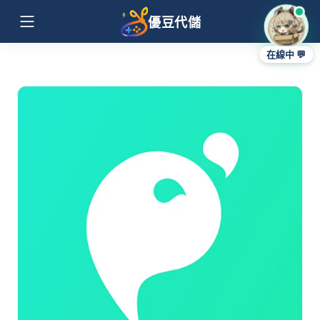
優豆代儲
在線中 💬