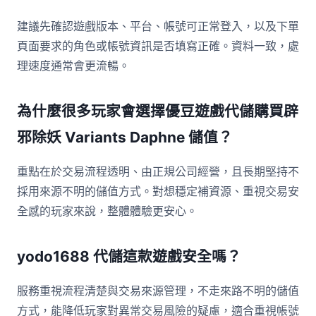
建議先確認遊戲版本、平台、帳號可正常登入，以及下單
頁面要求的角色或帳號資訊是否填寫正確。資料一致，處
理速度通常會更流暢。
為什麼很多玩家會選擇優豆遊戲代儲購買辟
邪除妖 Variants Daphne 儲值？
重點在於交易流程透明、由正規公司經營，且長期堅持不
採用來源不明的儲值方式。對想穩定補資源、重視交易安
全感的玩家來說，整體體驗更安心。
yodo1688 代儲這款遊戲安全嗎？
服務重視流程清楚與交易來源管理，不走來路不明的儲值
方式，能降低玩家對異常交易風險的疑慮，適合重視帳號