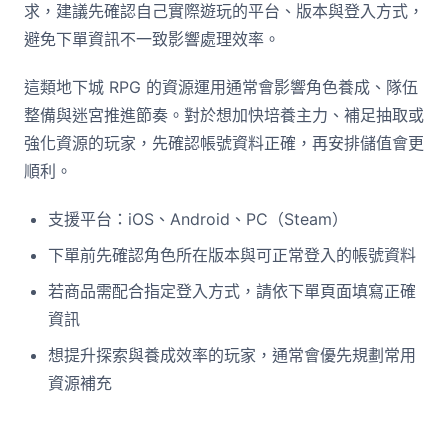
求，建議先確認自己實際遊玩的平台、版本與登入方式，
避免下單資訊不一致影響處理效率。
這類地下城 RPG 的資源運用通常會影響角色養成、隊伍
整備與迷宮推進節奏。對於想加快培養主力、補足抽取或
強化資源的玩家，先確認帳號資料正確，再安排儲值會更
順利。
支援平台：iOS、Android、PC（Steam）
下單前先確認角色所在版本與可正常登入的帳號資料
若商品需配合指定登入方式，請依下單頁面填寫正確
資訊
想提升探索與養成效率的玩家，通常會優先規劃常用
資源補充