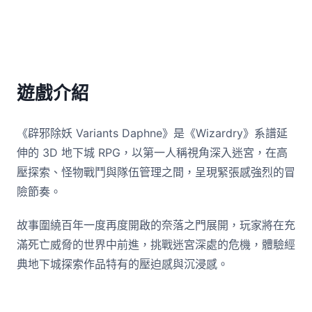
遊戲介紹
《辟邪除妖 Variants Daphne》是《Wizardry》系譜延
伸的 3D 地下城 RPG，以第一人稱視角深入迷宮，在高
壓探索、怪物戰鬥與隊伍管理之間，呈現緊張感強烈的冒
險節奏。
故事圍繞百年一度再度開啟的奈落之門展開，玩家將在充
滿死亡威脅的世界中前進，挑戰迷宮深處的危機，體驗經
典地下城探索作品特有的壓迫感與沉浸感。