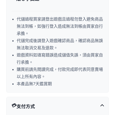
代儲過程買家請登出遊戲且過程勿登入避免商品
無法到帳，如強行登入造成無法到帳由買家自行
承擔。
代儲完成後請登入遊戲確認商品，確認商品無誤
無法取消交易及退款。
遊戲資料如填寫錯誤造成儲值失誤，須由買家自
行承擔。
購買前請先閱讀完成，付款完成即代表同意賣場
以上所有內容。
本產品無7天鑑賞期
💳
支付方式