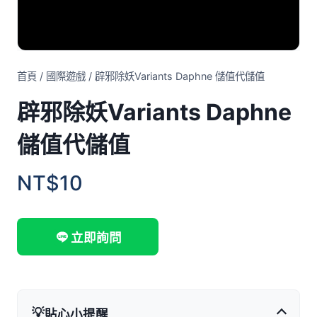
首頁
/
國際遊戲
/
辟邪除妖Variants Daphne 儲值代儲值
辟邪除妖Variants Daphne
儲值代儲值
NT$10
立即詢問
💡
貼心小提醒