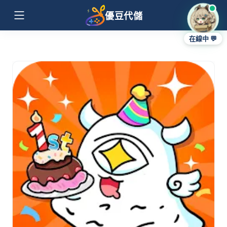
優豆代儲
在線中 💬