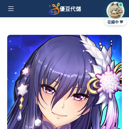
優豆代儲
在線中 💬