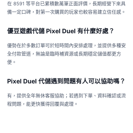
在 8591 等平台已累積數萬筆正面評價，長期經營下來具
備一定口碑，對第一次購買的玩家也較容易建立信任感。
優豆遊戲代儲 Pixel Duel 有什麼好處？
優勢在於多數訂單可於短時間內安排處理，並提供多種安
全付款管道，無論是臨時補資源或長期穩定儲值都更方
便。
Pixel Duel 代儲遇到問題有人可以協助嗎？
有，提供全年無休客服協助；若遇到下單、資料確認或流
程問題，能更快獲得回覆與處理。