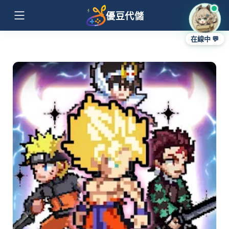
優豆代儲
在線中 💬