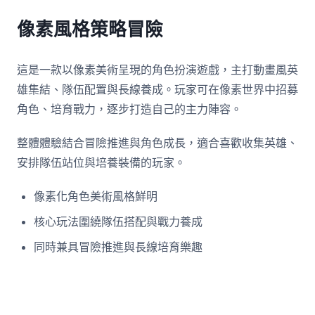
像素風格策略冒險
這是一款以像素美術呈現的角色扮演遊戲，主打動畫風英
雄集結、隊伍配置與長線養成。玩家可在像素世界中招募
角色、培育戰力，逐步打造自己的主力陣容。
整體體驗結合冒險推進與角色成長，適合喜歡收集英雄、
安排隊伍站位與培養裝備的玩家。
像素化角色美術風格鮮明
核心玩法圍繞隊伍搭配與戰力養成
同時兼具冒險推進與長線培育樂趣