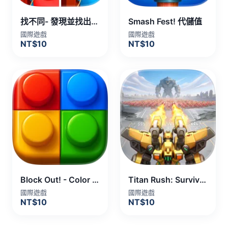
找不同- 發現並找出所有不同 代儲值
Smash Fest! 代儲值
國際遊戲
國際遊戲
NT$10
NT$10
Block Out! - Color Sort Puzzle 代儲值
Titan Rush: Survival 代儲值
國際遊戲
國際遊戲
NT$10
NT$10