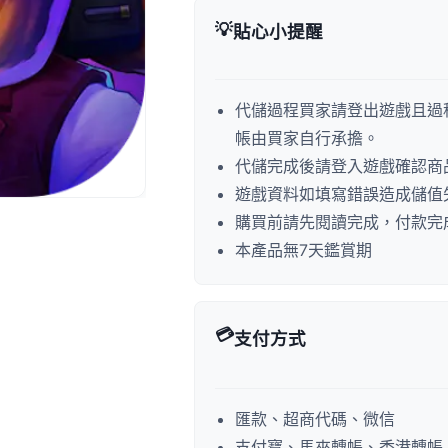
💡
貼心小提醒
代儲過程買家請登出遊戲且過
帳由買家自行承擔。
代儲完成後請登入遊戲確認商
遊戲資料如填寫錯誤造成儲值
購買前請先閱讀完成，付款完
本產品無7天鑑賞期
💳
支付方式
匯款、超商代碼、微信
支付寶、馬來轉帳、香港轉帳、P