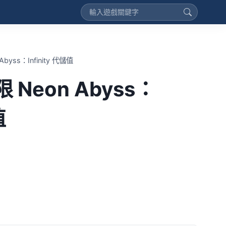
yss：Infinity 代儲值
Neon Abyss：
值