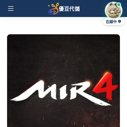
優豆代儲
在線中 💬